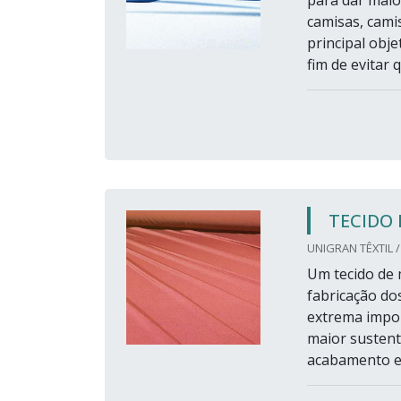
para dar maior
camisas, cami
principal obje
fim de evitar
TECIDO
UNIGRAN TÊXTIL /
Um tecido de 
fabricação do
extrema impor
maior sustent
acabamento e 