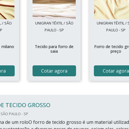
L / SÃO
UNIGRAN TÊXTIL / SÃO
UNIGRAN TÊXTIL /
SP
PAULO - SP
PAULO - SP
o milano
Tecido para forro de
Forro de tecido g
saia
preço
ora
Cotar agora
Cotar agora
DE TECIDO GROSSO
 SÃO PAULO - SP
 de um roloO forro de tecido grosso é um material utiliza