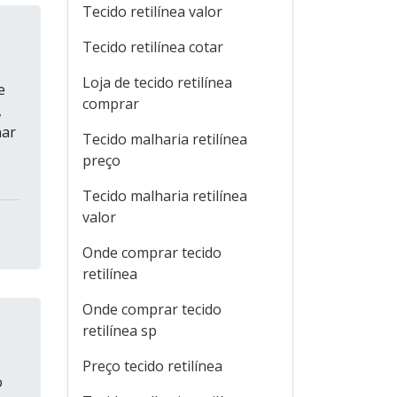
Tecido retilínea valor
Tecido retilínea cotar
Loja de tecido retilínea
e
comprar
,
nar
Tecido malharia retilínea
preço
Tecido malharia retilínea
valor
Onde comprar tecido
retilínea
Onde comprar tecido
retilínea sp
Preço tecido retilínea
o