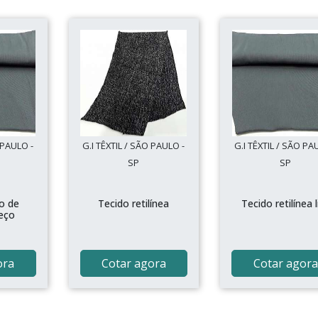
 PAULO -
G.I TÊXTIL / SÃO PAULO -
G.I TÊXTIL / SÃO PA
SP
SP
o de
Tecido retilínea
Tecido retilínea l
reço
ora
Cotar agora
Cotar agora