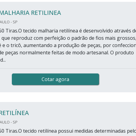
MALHARIA RETILINEA
PAULO - SP
0 Tiras.O tecido malharia retilínea é desenvolvido através d
que reproduz com perfeição o padrão de fios mais grossos
 e o tricô, aumentando a produção de peças, por confeccio
de peças normalmente feitas de modo artesanal. O produto
...
Cotar agora
RETILÍNEA
PAULO - SP
50 Tiras.O tecido retilínea possui medidas determinadas pel