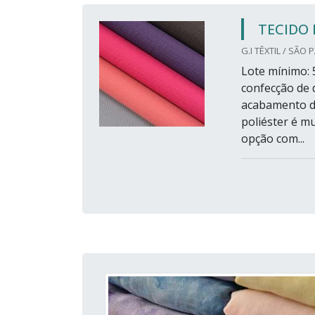
TECIDO 
G.I TÊXTIL / SÃO 
Lote mínimo: 5
confecção de 
acabamento de
poliéster é mu
opção com...