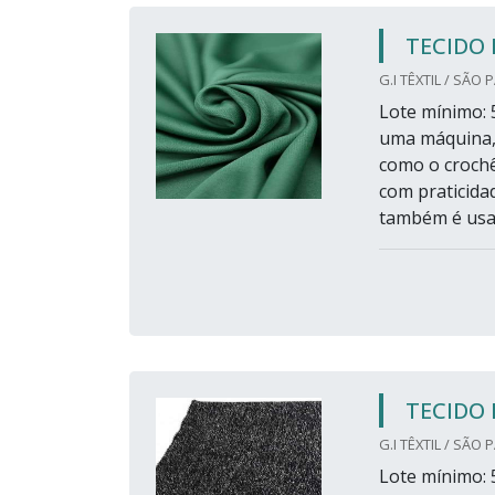
TECIDO 
G.I TÊXTIL / SÃO 
Lote mínimo: 5
uma máquina, 
como o crochê
com praticida
também é usad
TECIDO 
G.I TÊXTIL / SÃO 
Lote mínimo: 