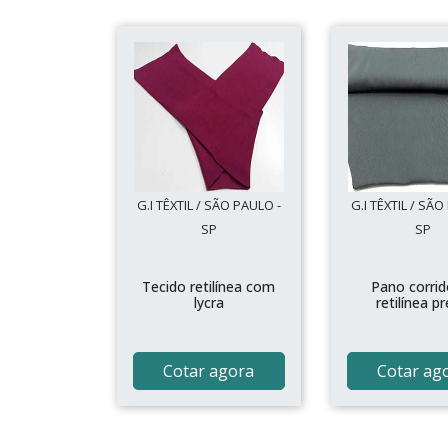
G.I TÊXTIL / SÃO PAULO -
G.I TÊXTIL / SÃO
SP
SP
Tecido retilínea com
Pano corrid
lycra
retilínea p
Cotar agora
Cotar ag