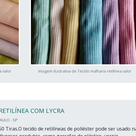
a valor
Imagem ilustrativa de Tecido malharia retilínea valor
RETILÍNEA COM LYCRA
PAULO - SP
0 Tiras.O tecido de retilíneas de poliéster pode ser usado n
diversos produtos, como garrafas de plástico, verniz,