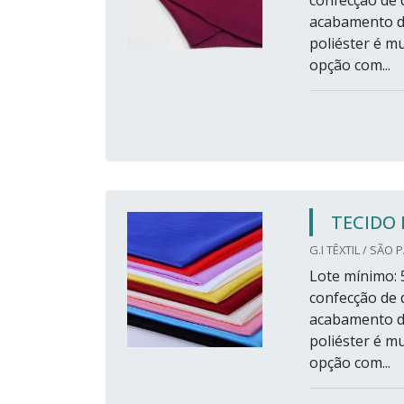
acabamento de
poliéster é mu
opção com...
TECIDO 
G.I TÊXTIL / SÃO 
Lote mínimo: 5
confecção de 
acabamento de
poliéster é mu
opção com...