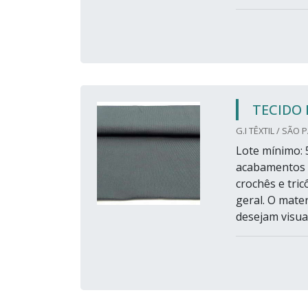
TECIDO 
G.I TÊXTIL / SÃO 
Lote mínimo: 5
acabamentos a
crochês e tri
geral. O mate
desejam visual