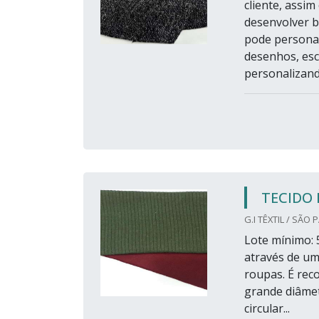
cliente, assim
desenvolver ba
pode personal
desenhos, esc
personalizando
TECIDO 
G.I TÊXTIL / SÃO 
Lote mínimo: 5
através de um
roupas. É rec
grande diâmet
circular...