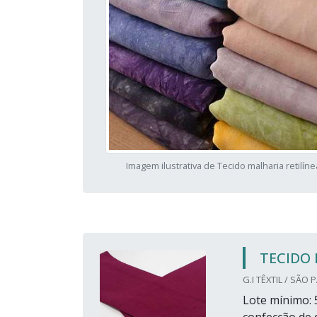
Imagem ilustrativa de Tecido malharia retilíne
TECIDO 
G.I TÊXTIL / SÃO 
Lote mínimo: 5
confecção de 