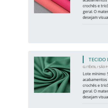
crochês e tri
geral. O mate
desejam visual
TECIDO 
G.I TÊXTIL / SÃO 
Lote mínimo: 5
acabamentos a
crochês e tri
geral. O mate
desejam visual