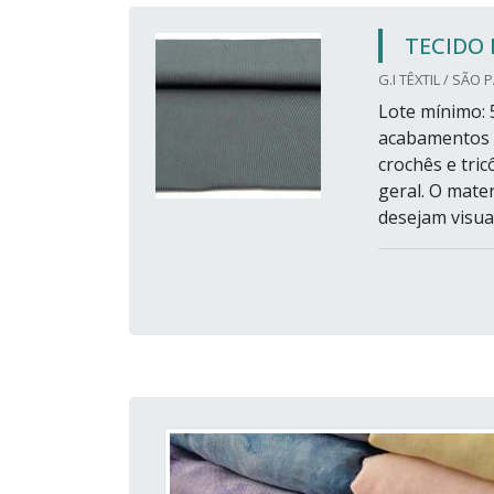
TECIDO 
G.I TÊXTIL / SÃO 
Lote mínimo: 5
acabamentos a
crochês e tri
geral. O mate
desejam visual