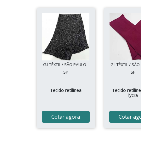
G.I TÊXTIL / SÃO PAULO -
G.I TÊXTIL / SÃO
SP
SP
Tecido retilínea
Tecido retilí
lycra
Cotar agora
Cotar ag