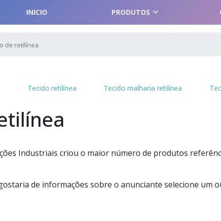
INICIO
PRODUTOS
o de retilínea
r
Tecido retilínea
Tecido malharia retilínea
Tec
etilínea
ões Industriais criou o maior número de produtos referênc
e gostaria de informações sobre o anunciante selecione um o