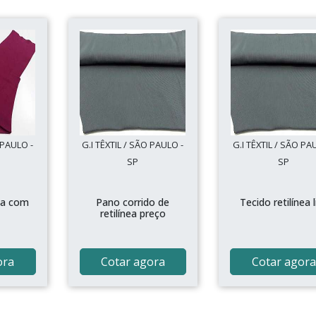
 PAULO -
G.I TÊXTIL / SÃO PAULO -
G.I TÊXTIL / SÃO PA
SP
SP
nea com
Pano corrido de
Tecido retilínea l
retilínea preço
ora
Cotar agora
Cotar agora