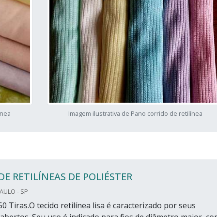
ínea
Imagem ilustrativa de Pano corrido de retilínea
DE RETILÍNEAS DE POLIÉSTER
PAULO - SP
0 Tiras.O tecido retilínea lisa é caracterizado por seus
bertos. Seu uso é indicado para fios de diâmetro maior, c