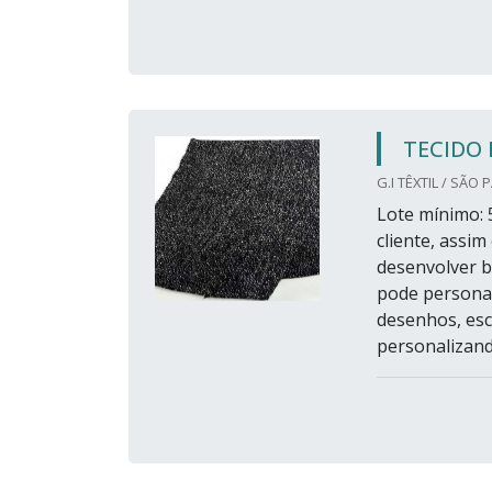
TECIDO 
G.I TÊXTIL / SÃO 
Lote mínimo: 
cliente, assim
desenvolver ba
pode personal
desenhos, esc
personalizando