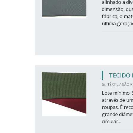
alinhado a di
dimensão, qua
fábrica, o ma
última geração
TECIDO 
G.I TÊXTIL / SÃO 
Lote mínimo: 5
através de um
roupas. É rec
grande diâmet
circular...