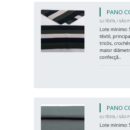
PANO CO
G.I TÊXTIL / SÃO 
Lote mínimo: 5
têxtil, princ
tricôs, croch
maior diâmetro
confecçã...
PANO CO
G.I TÊXTIL / SÃO 
Lote mínimo: 5